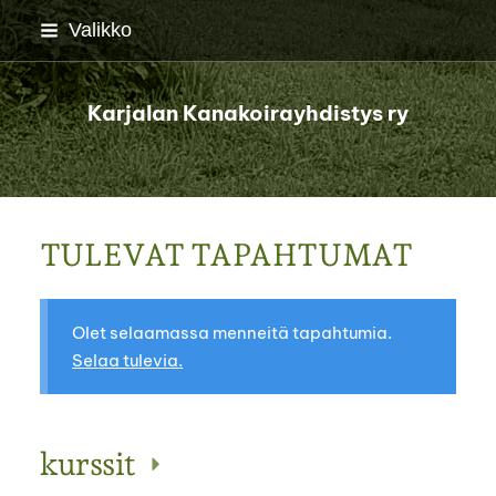
Siirry
Valikko
sivun
sisältöön
Karjalan Kanakoirayhdistys ry
TULEVAT TAPAHTUMAT
Olet selaamassa menneitä tapahtumia.
Selaa tulevia.
kurssit