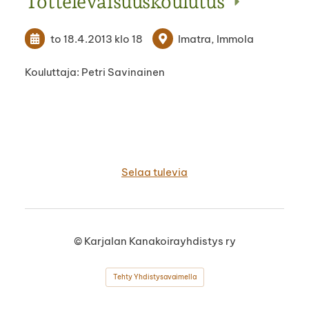
Tottelevaisuuskoulutus
to 18.4.2013
klo 18
Imatra, Immola
Kouluttaja: Petri Savinainen
Selaa tulevia
©
Karjalan Kanakoirayhdistys ry
Tehty Yhdistysavaimella