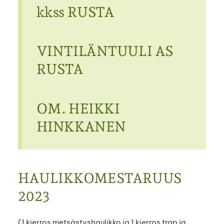
kkss RUSTA
VINTILÄNTUULI AS
RUSTA
OM. HEIKKI
HINKKANEN
HAULIKKOMESTARUUS
2023
(1 kierros metsästyshaulikko ja 1 kierros trap ja