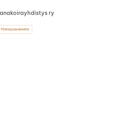
Kanakoirayhdistys ry
 Yhdistysavaimella