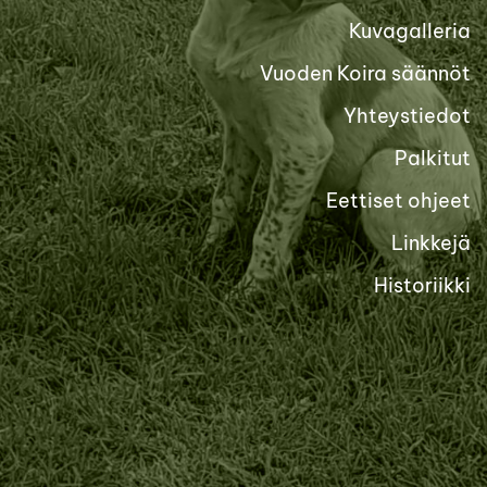
Kuvagalleria
Vuoden Koira säännöt
Yhteystiedot
Palkitut
Eettiset ohjeet
Linkkejä
Historiikki