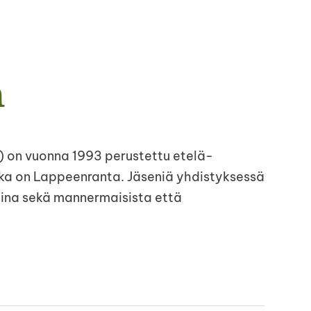
ä
) on vuonna 1993 perustettu etelä-
ikka on Lappeenranta. Jäseniä yhdistyksessä
tuina sekä mannermaisista että