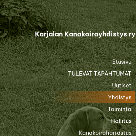
Siirry
sivun
sisältöön
Karjalan Kanakoirayhdistys ry
Etusivu
TULEVAT TAPAHTUMAT
Uutiset
Yhdistys
Toiminta
Hallitus
Kanakoiraharrastus