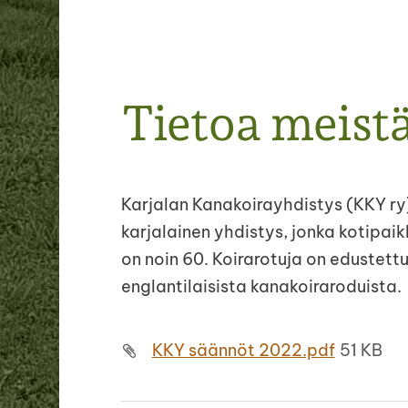
Tietoa meist
Karjalan Kanakoirayhdistys (KKY ry
karjalainen yhdistys, jonka kotipa
on noin 60. Koirarotuja on edustet
englantilaisista kanakoiraroduista.
KKY säännöt 2022.pdf
51 KB