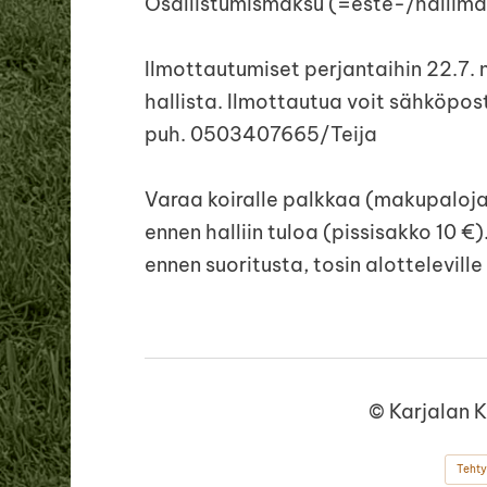
Osallistumismaksu (=este-/hallima
Ilmottautumiset perjantaihin 22.7. 
hallista. Ilmottautua voit sähköpos
puh. 0503407665/Teija
Varaa koiralle palkkaa (makupaloja,
ennen halliin tuloa (pissisakko 10 €
ennen suoritusta, tosin alotteleville 
©
Karjalan 
Tehty