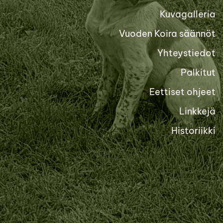
Kuvagalleria
Vuoden Koira säännöt
Yhteystiedot
Palkitut
Eettiset ohjeet
Linkkejä
Historiikki