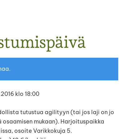
ustumispäivä
maa.
.2016 klo 18:00
lista tutustua agilityyn (tai jos laji on jo
jä osaamisen mukaan). Harjoituspaikka
issa, osoite Varikkokuja 5.