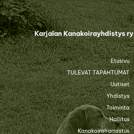
Siirry
sivun
sisältöön
Karjalan Kanakoirayhdistys ry
Etusivu
TULEVAT TAPAHTUMAT
Uutiset
Yhdistys
Toiminta
Hallitus
Kanakoiraharrastus