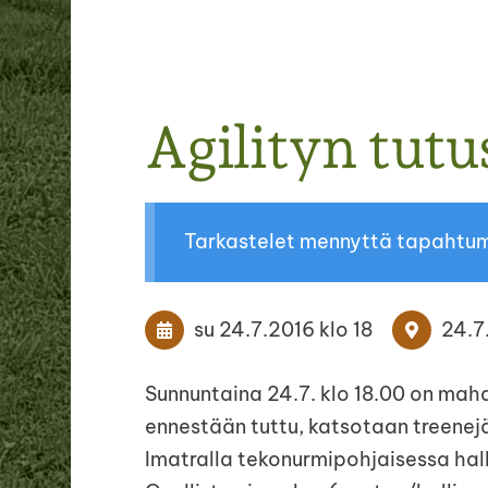
Agilityn tut
Tarkastelet mennyttä tapahtu
su 24.7.2016
klo 18
24.7
Sunnuntaina 24.7. klo 18.00 on mahdol
ennestään tuttu, katsotaan treene
Imatralla tekonurmipohjaisessa hall