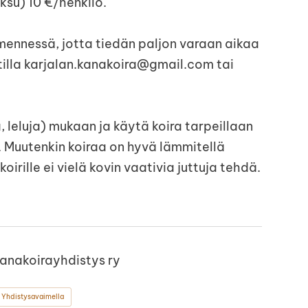
ksu) 10 €/henkilö.
mennessä, jotta tiedän paljon varaan aikaa
tilla karjalan.kanakoira@gmail.com tai
 leluja) mukaan ja käytä koira tarpeillaan
). Muutenkin koiraa on hyvä lämmitellä
koirille ei vielä kovin vaativia juttuja tehdä.
Kanakoirayhdistys ry
 Yhdistysavaimella