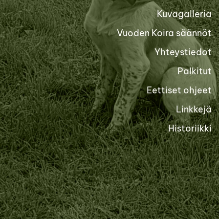
Kuvagalleria
Vuoden Koira säännöt
Yhteystiedot
Palkitut
Eettiset ohjeet
Linkkejä
Historiikki