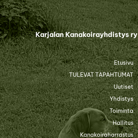
Siirry
sivun
sisältöön
Karjalan Kanakoirayhdistys ry
Etusivu
TULEVAT TAPAHTUMAT
Uutiset
Yhdistys
Toiminta
Hallitus
Kanakoiraharrastus