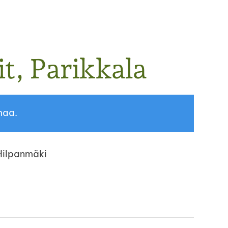
t, Parikkala
maa.
Hilpanmäki