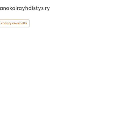
Kanakoirayhdistys ry
 Yhdistysavaimella