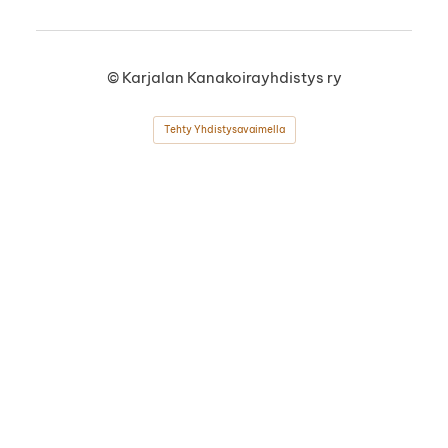
©
Karjalan Kanakoirayhdistys ry
Tehty Yhdistysavaimella