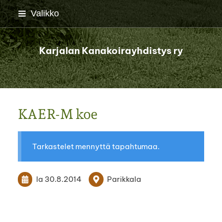
Siirry
Valikko
sivun
sisältöön
Karjalan Kanakoirayhdistys ry
KAER-M koe
Tarkastelet mennyttä tapahtumaa.
la 30.8.2014
Parikkala