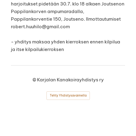
harjoitukset pidetään 30.7. klo 18 alkaen Joutsenon
Pappilankorven ampumaradalla,
Pappilankorventie 150, Joutseno. Ilmottautumiset
robert.huuhilo@gmail.com
- yhditys maksaa yhden kierroksen ennen kilpilua
ja itse kilpailukierroksen
©
Karjalan Kanakoirayhdistys ry
Tehty Yhdistysavaimella