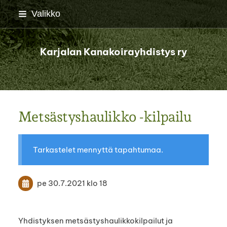
Siirry
Valikko
sivun
sisältöön
Karjalan Kanakoirayhdistys ry
Metsästyshaulikko -kilpailu
Tarkastelet mennyttä tapahtumaa.
pe 30.7.2021
klo 18
Yhdistyksen metsästyshaulikkokilpailut ja