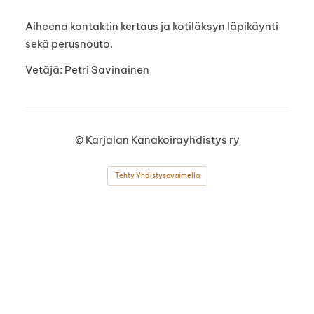
Aiheena kontaktin kertaus ja kotiläksyn läpikäynti
sekä perusnouto.
Vetäjä: Petri Savinainen
©
Karjalan Kanakoirayhdistys ry
Tehty Yhdistysavaimella