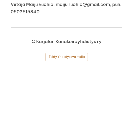
Vetäjä Maiju Ruohio, maiju.ruohio@gmail.com, puh.
0503515840
©
Karjalan Kanakoirayhdistys ry
Tehty Yhdistysavaimella