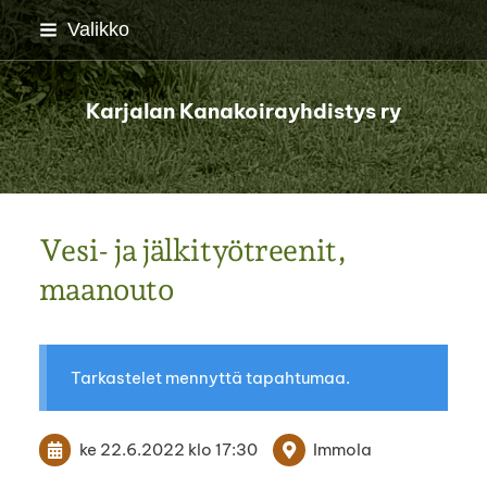
Siirry
Valikko
sivun
sisältöön
Karjalan Kanakoirayhdistys ry
Vesi- ja jälkityötreenit,
maanouto
Tarkastelet mennyttä tapahtumaa.
ke 22.6.2022
klo 17:30
Immola