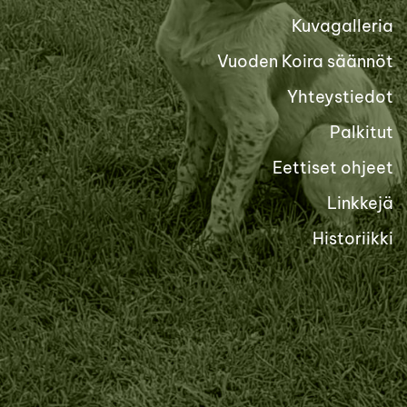
Kuvagalleria
Vuoden Koira säännöt
Yhteystiedot
Palkitut
Eettiset ohjeet
Linkkejä
Historiikki