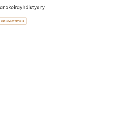
Kanakoirayhdistys ry
 Yhdistysavaimella