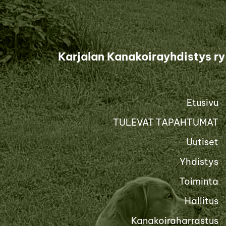
Siirry
sivun
sisältöön
Karjalan Kanakoirayhdistys ry
Etusivu
TULEVAT TAPAHTUMAT
Uutiset
Yhdistys
Toiminta
Hallitus
Kanakoiraharrastus