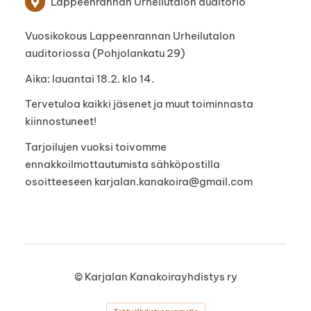
Lappeenrannan Urheilutalon auditorio
Vuosikokous Lappeenrannan Urheilutalon
auditoriossa (Pohjolankatu 29)
Aika: lauantai 18.2. klo 14.
Tervetuloa kaikki jäsenet ja muut toiminnasta
kiinnostuneet!
Tarjoilujen vuoksi toivomme
ennakkoilmottautumista sähköpostilla
osoitteeseen karjalan.kanakoira@gmail.com
©
Karjalan Kanakoirayhdistys ry