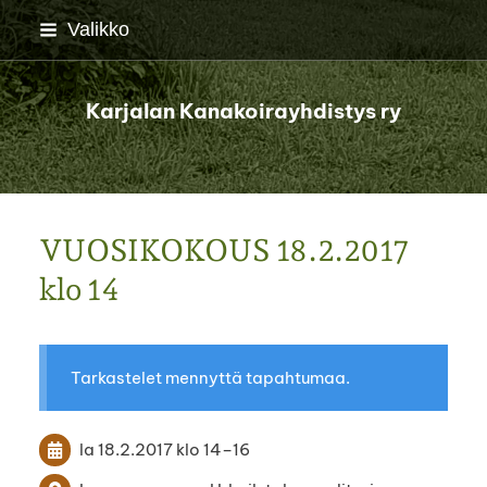
Siirry
Valikko
sivun
sisältöön
Karjalan Kanakoirayhdistys ry
VUOSIKOKOUS 18.2.2017
klo 14
Tarkastelet mennyttä tapahtumaa.
la 18.2.2017
klo 14
–
16