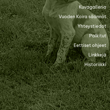
Kuvagalleria
Vuoden Koira säännöt
Yhteystiedot
Palkitut
Eettiset ohjeet
Linkkejä
Historiikki