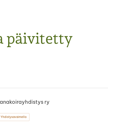
a päivitetty
Kanakoirayhdistys ry
 Yhdistysavaimella