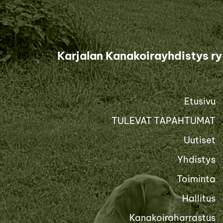
Siirry
sivun
sisältöön
Karjalan Kanakoirayhdistys ry
Etusivu
TULEVAT TAPAHTUMAT
Uutiset
Yhdistys
Toiminta
Hallitus
Kanakoiraharrastus